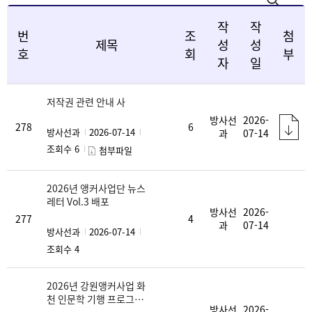
작
작
번
조
첨
제목
성
성
호
회
부
자
일
저작권 관련 안내 사
방사선
2026-
278
6
방사선과
2026-07-14
과
07-14
조회수 6
첨부파일
2026년 앵커사업단 뉴스
레터 Vol.3 배포
방사선
2026-
277
4
과
07-14
방사선과
2026-07-14
조회수 4
2026년 강원앵커사업 화
천 인문학 기행 프로그램
방사선
2026-
'화천 체크인' 방영에 대한