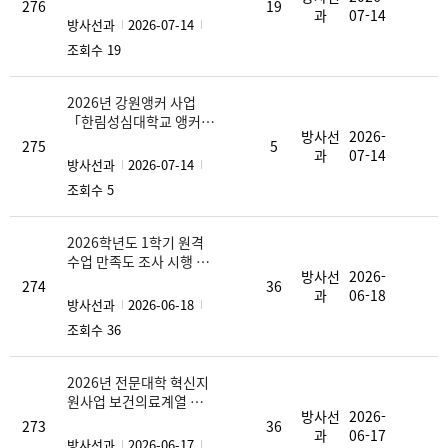
276
19
과
07-14
홍보
방사선과
2026-07-14
조회수 19
2026년 강원앵커 사업
「한림성심대학교 앵커사
방사선
2026-
업단 캐릭터 네이밍 공모
275
5
과
07-14
전」
방사선과
2026-07-14
조회수 5
2026학년도 1학기 원격
수업 만족도 조사 시행 안
방사선
2026-
내
274
36
과
06-18
방사선과
2026-06-18
조회수 36
2026년 전문대학 혁신지
원사업 보건의료계열 특
방사선
2026-
화과정 (IPE) 선발 학생 결
273
36
과
06-17
과 알림
방사선과
2026-06-17